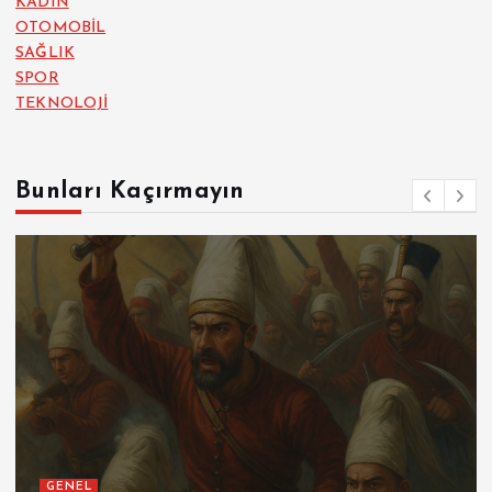
KADIN
OTOMOBİL
SAĞLIK
SPOR
TEKNOLOJİ
Bunları Kaçırmayın
GENEL