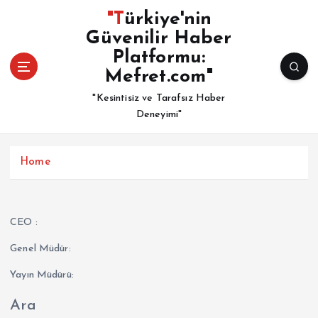
İ
"Türkiye'nin
ç
Güvenilir Haber
e
Platformu:
r
i
Mefret.com"
ğ
"Kesintisiz ve Tarafsız Haber
e
Deneyimi"
a
t
l
Home
a
CEO :
Genel Müdür:
Yayın Müdürü:
Ara