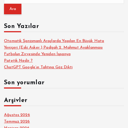
r
a
m
a
Son Yazılar
:
Otomatik Şanzımanlı Araçlarda Yapılan En Büyük Hata
Yeniçeri (Eski Asker ) Padişah 2. Mahmut Ayaklanması
Futbolun Zirvesinde Yeniden İspanya
Patetik Nedir ?
ChatGPT Google’ın Tahtına Göz Dikti
Son yorumlar
Arşivler
Ağustos 2026
Temmuz 2026