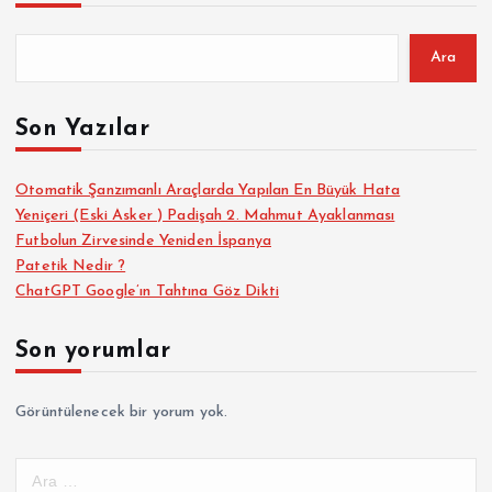
Ara
Son Yazılar
Otomatik Şanzımanlı Araçlarda Yapılan En Büyük Hata
Yeniçeri (Eski Asker ) Padişah 2. Mahmut Ayaklanması
Futbolun Zirvesinde Yeniden İspanya
Patetik Nedir ?
ChatGPT Google’ın Tahtına Göz Dikti
Son yorumlar
Görüntülenecek bir yorum yok.
A