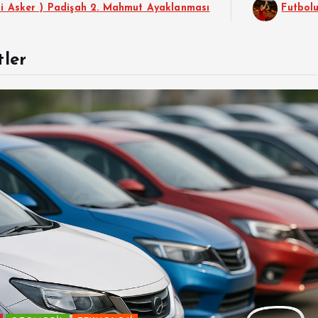
işah 2. Mahmut Ayaklanması
Futbolun Zirvesinde Y
ler