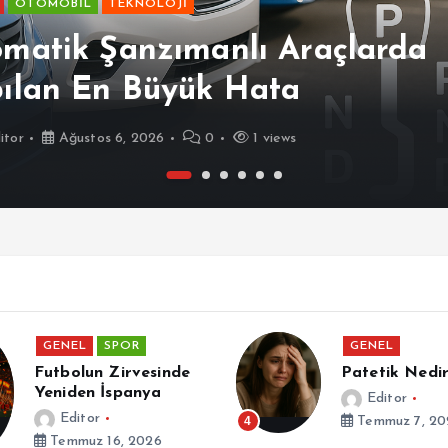
OTOMOBİL
TEKNOLOJİ
matik Şanzımanlı Araçlarda
ılan En Büyük Hata
itor
Ağustos 6, 2026
0
1 views
GENEL
SPOR
GENEL
Futbolun Zirvesinde
Patetik Nedir
Yeniden İspanya
Editor
Editor
4
Temmuz 7, 20
Temmuz 16, 2026