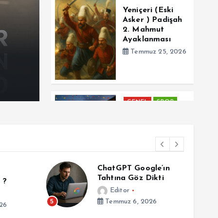
GENEL
Yeniçeri (Eski
Asker ) Padişah
Yeniçeri (Eski Asker )
2. Mahmut
Ayaklanması
Mahmut Ayaklanması
Temmuz 25, 2026
By
Editor
Temmuz 25, 2026
0
2 v
GENEL
SPOR
Futbolun
Zirvesinde
Yeniden İspanya
Temmuz 16, 2026
ChatGPT Google’ın
Tahtına Göz Dikti
 ?
Editor
5
Temmuz 6, 2026
26
6