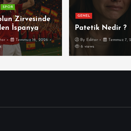
SPOR
GENEL
olun Zirvesinde
den İspanya
Patetik Nedir ?
tor
Temmuz 16, 2026
By
Editor
Temmuz 7, 
s
6 views