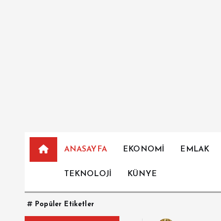
İ
ç
e
r
i
ğ
e
a
t
l
a
ANASAYFA
EKONOMİ
EMLAK
TEKNOLOJİ
KÜNYE
Popüler Etiketler