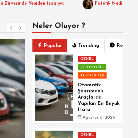
eniden İspanya
Patetik Nedir ?
ChatG
Neler Oluyor ?
Popular
Trending
Recent
GENEL
OTOMOBİL
TEKNOLOJİ
Otomatik
Şanzımanlı
Araçlarda
Yapılan En Büyük
Hata
Ağustos 6, 2026
GENEL