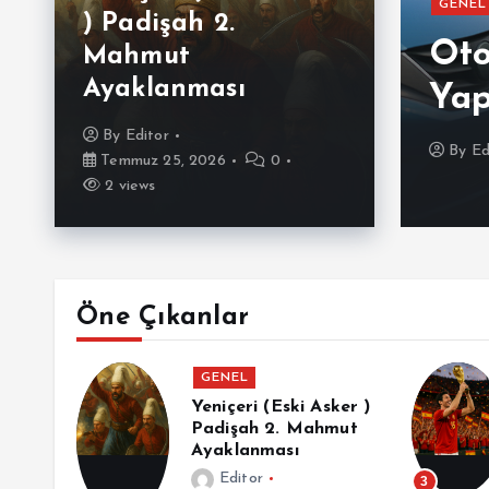
GENEL
) Padişah 2.
e’ın Tahtına Göz
Oto
Mahmut
Ayaklanması
Yap
By
Editor
6
0
8 views
By
Ed
Temmuz 25, 2026
0
2 views
Öne Çıkanlar
İL
GENEL
Yeniçeri (Eski Asker )
Padişah 2. Mahmut
anlı
Ayaklanması
an En
Editor
3