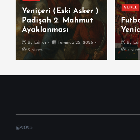
GENEL
ı
Yeniçeri (Eski Asker )
Padişah 2. Mahmut
Futb
Ayaklanması
Yeni
By
Editor
Temmuz 25, 2026
By
Edi
2 views
4 view
@2025