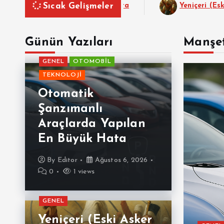
Sıcak Gelişmeler
apılan En Büyük Hata
Yeniçeri (Eski Asker ) Pad
Günün Yazıları
Manşet
GENEL
OTOMOBİL
TEKNOLOJİ
Otomatik
Şanzımanlı
Araçlarda Yapılan
En Büyük Hata
By
Editor
Ağustos 6, 2026
0
1 views
GENEL
Yeniçeri (Eski Asker