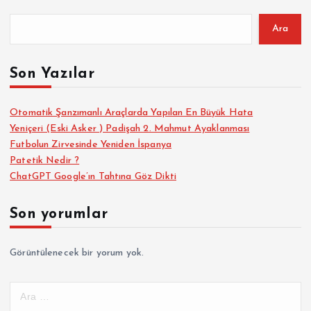
Ara
Son Yazılar
Otomatik Şanzımanlı Araçlarda Yapılan En Büyük Hata
Yeniçeri (Eski Asker ) Padişah 2. Mahmut Ayaklanması
Futbolun Zirvesinde Yeniden İspanya
Patetik Nedir ?
ChatGPT Google’ın Tahtına Göz Dikti
Son yorumlar
Görüntülenecek bir yorum yok.
A
r