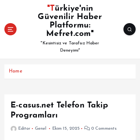
İ
"Türkiye'nin
ç
Güvenilir Haber
e
Platformu:
r
i
Mefret.com"
ğ
"Kesintisiz ve Tarafsız Haber
e
Deneyimi"
a
t
l
Home
a
E-casus.net Telefon Takip
Programları
Editor
Genel
Ekim 15, 2025
0 Comments