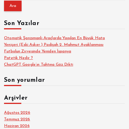
a
m
a
Son Yazılar
:
Otomatik Şanzımanlı Araçlarda Yapılan En Büyük Hata
Yeniçeri (Eski Asker ) Padişah 2. Mahmut Ayaklanması
Futbolun Zirvesinde Yeniden İspanya
Patetik Nedir ?
ChatGPT Google’ın Tahtına Göz Dikti
Son yorumlar
Arşivler
Ağustos 2026
Temmuz 2026
Haziran 2026