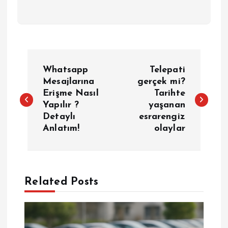
Y
Whatsapp
Telepati
a
Mesajlarına
gerçek mi?
Erişme Nasıl
Tarihte
Yapılır ?
yaşanan
z
Detaylı
esrarengiz
Anlatım!
olaylar
ı
g
e
Related Posts
z