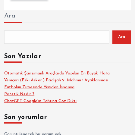
Ara
Ara
Son Yazılar
Otomatik Şanzımanlı Araçlarda Yapılan En Büyük Hata
Yeniçeri (Eski Asker ) Padişah 2. Mahmut Ayaklanması
Futbolun Zirvesinde Yeniden İspanya
Patetik Nedir ?
ChatGPT Google’ın Tahtına Göz Dikti
Son yorumlar
Görüntülenecek bir yorum yok.