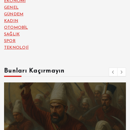
EKONOMİ
GENEL
GÜNDEM
KADIN
OTOMOBİL
SAĞLIK
SPOR
TEKNOLOJİ
Bunları Kaçırmayın