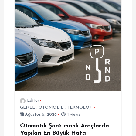
i
n
m
e
s
i
Editor
GENEL
,
OTOMOBİL
,
TEKNOLOJİ
Ağustos 6, 2026
1 views
Otomatik Şanzımanlı Araçlarda
Yapılan En Büyük Hata