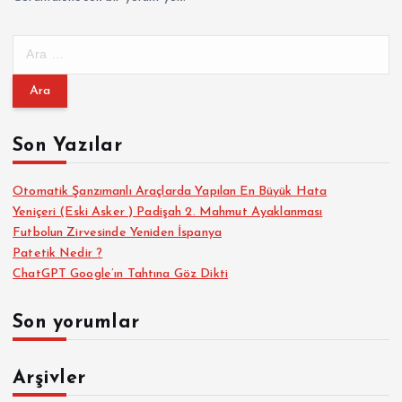
A
r
a
m
a
Son Yazılar
:
Otomatik Şanzımanlı Araçlarda Yapılan En Büyük Hata
Yeniçeri (Eski Asker ) Padişah 2. Mahmut Ayaklanması
Futbolun Zirvesinde Yeniden İspanya
Patetik Nedir ?
ChatGPT Google’ın Tahtına Göz Dikti
Son yorumlar
Arşivler