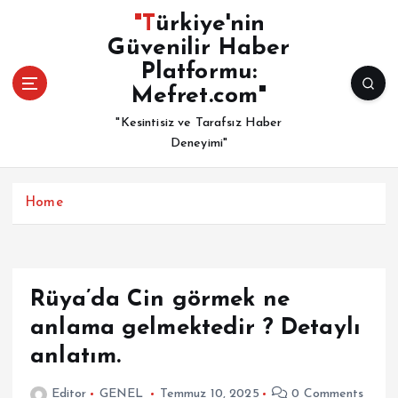
İ
"Türkiye'nin
ç
Güvenilir Haber
e
Platformu:
r
i
Mefret.com"
ğ
"Kesintisiz ve Tarafsız Haber
e
Deneyimi"
a
t
l
Home
a
Rüya’da Cin görmek ne
anlama gelmektedir ? Detaylı
anlatım.
Editor
GENEL
Temmuz 10, 2025
0 Comments