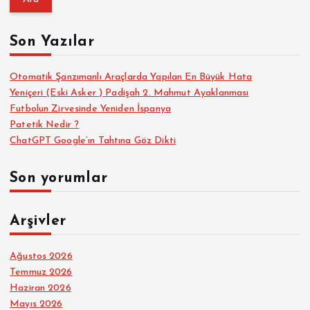
m
a
Son Yazılar
:
Otomatik Şanzımanlı Araçlarda Yapılan En Büyük Hata
Yeniçeri (Eski Asker ) Padişah 2. Mahmut Ayaklanması
Futbolun Zirvesinde Yeniden İspanya
Patetik Nedir ?
ChatGPT Google’ın Tahtına Göz Dikti
Son yorumlar
Arşivler
Ağustos 2026
Temmuz 2026
Haziran 2026
Mayıs 2026