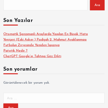
Ara
Son Yazılar
Otomatik Şanzımanlı Araçlarda Yapılan En Büyük Hata
Yeniçeri (Eski Asker ) Padişah 2. Mahmut Ayaklanması
Futbolun Zirvesinde Yeniden İspanya
Patetik Nedir ?
ChatGPT Google’ın Tahtına Göz Dikti
Son yorumlar
Görüntülenecek bir yorum yok.
A
r
a