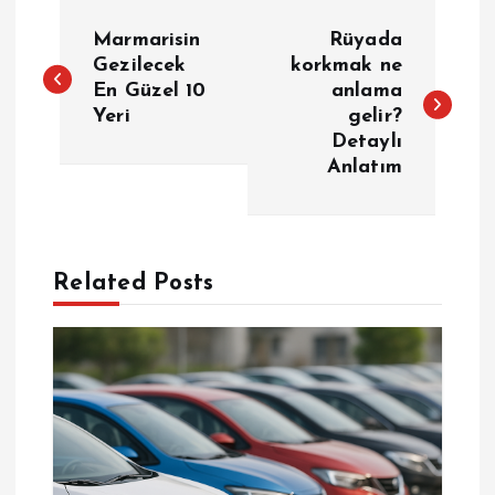
Y
Marmarisin
Rüyada
a
Gezilecek
korkmak ne
En Güzel 10
anlama
Yeri
gelir?
z
Detaylı
Anlatım
ı
g
e
Related Posts
z
i
n