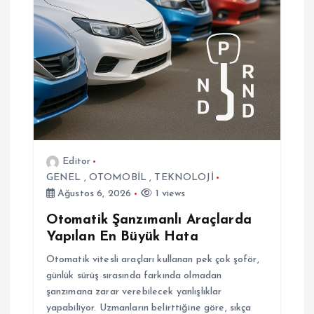
m
e
s
i
Editor
GENEL
,
OTOMOBİL
,
TEKNOLOJİ
Ağustos 6, 2026
1 views
Otomatik Şanzımanlı Araçlarda
Yapılan En Büyük Hata
Otomatik vitesli araçları kullanan pek çok şoför,
günlük sürüş sırasında farkında olmadan
şanzımana zarar verebilecek yanlışlıklar
yapabiliyor. Uzmanların belirttiğine göre, sıkça