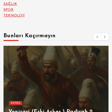
SAĞLIK
SPOR
TEKNOLOJİ
Bunları Kaçırmayın
GENEL
Yeniçeri (Eski Asker ) Padişah 2.