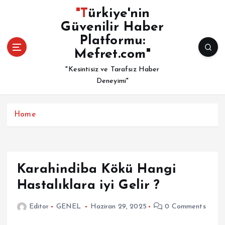
İ
"Türkiye'nin
ç
Güvenilir Haber
e
Platformu:
r
i
Mefret.com"
ğ
"Kesintisiz ve Tarafsız Haber
e
Deneyimi"
a
t
l
Home
a
Karahindiba Kökü Hangi
Hastalıklara iyi Gelir ?
Editor
GENEL
Haziran 29, 2025
0 Comments