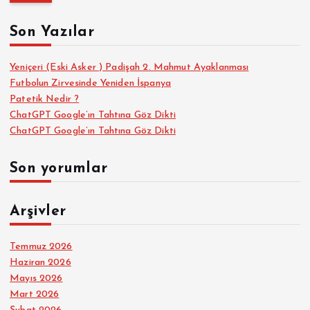
m
a
Son Yazılar
:
Yeniçeri (Eski Asker ) Padişah 2. Mahmut Ayaklanması
Futbolun Zirvesinde Yeniden İspanya
Patetik Nedir ?
ChatGPT Google’ın Tahtına Göz Dikti
ChatGPT Google’ın Tahtına Göz Dikti
Son yorumlar
Arşivler
Temmuz 2026
Haziran 2026
Mayıs 2026
Mart 2026