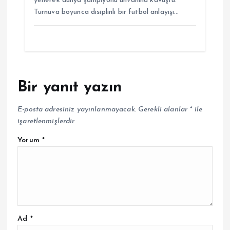
yenerek dünya şampiyonu unvanına kavuştu.
Turnuva boyunca disiplinli bir futbol anlayışı…
Bir yanıt yazın
E-posta adresiniz yayınlanmayacak.
Gerekli alanlar
*
ile
işaretlenmişlerdir
Yorum
*
Ad
*