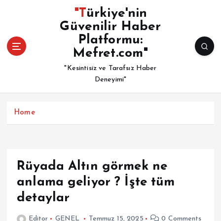
İ
"Türkiye'nin
ç
Güvenilir Haber
e
Platformu:
r
i
Mefret.com"
ğ
"Kesintisiz ve Tarafsız Haber
e
Deneyimi"
a
t
l
Home
a
Rüyada Altın görmek ne
anlama geliyor ? İşte tüm
detaylar
Editor
GENEL
Temmuz 15, 2025
0 Comments