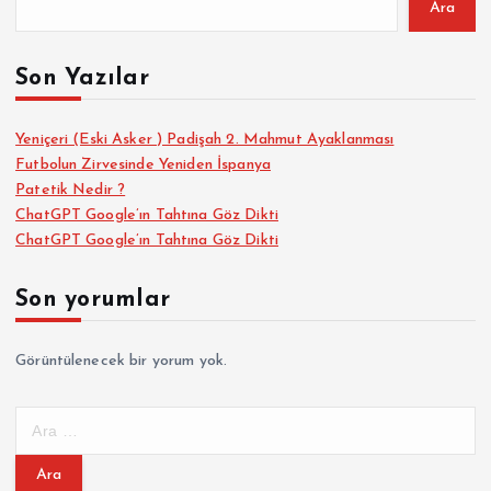
Ara
Son Yazılar
Yeniçeri (Eski Asker ) Padişah 2. Mahmut Ayaklanması
Futbolun Zirvesinde Yeniden İspanya
Patetik Nedir ?
ChatGPT Google’ın Tahtına Göz Dikti
ChatGPT Google’ın Tahtına Göz Dikti
Son yorumlar
Görüntülenecek bir yorum yok.
A
r
a