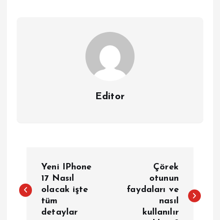
Editor
Y
Yeni IPhone
Çörek
a
17 Nasıl
otunun
olacak işte
faydaları ve
tüm
nasıl
z
detaylar
kullanılır